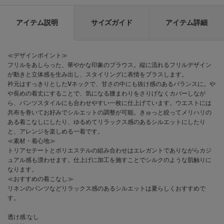
アイテム説明
サイズガイド
アイテム詳細
≪デザインポイント≫
フリルをあしらった、華やかな印象のブラウス。縦に流れるフリルデザイン
が動きと立体感を生み出し、スタイリングに表情をプラスします。
衿元はすっきりとしたVネックで、甘さの中にも抜け感のあるバランスに。や
や長めの着丈にすることで、気になる腰まわりをさりげなくカバーしなが
ら、パンツスタイルにも合わせやすい一枚に仕上げています。ウエストには
共布を巻いてお好みでシルエットの調整が可能。きゅっと絞ってメリハリの
ある着こなしにしたり、ゆるめてリラックス感のあるシルエットにしたり
と、アレンジを楽しめる一着です。
≪素材・着心地≫
トリアセテートとポリエステルの組み合わせはエレガントでありながらカジ
ュアル感も漂わせます。仕上げに加工を施すことでシルクのような肌触りに
なります。
≪おすすめの着こなし≫
リネンのパンツなどリラックス感のあるシルエットは夏らしくおすすめで
す。
透け感:なし