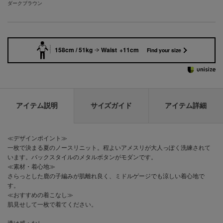
ダークブラウン
158cm / 51kg
Waist +11cm
Find your size
アイテム説明
サイズガイド
アイテム詳細
≪デザインポイント≫
一枚で決まる夏のノースリニット。程よいアメスリが大人っぽく洗練されて
います。バックスタイルのメタルボタンがモダンです。
≪素材・着心地≫
さらっとした鹿の子編みが肌離れ良く、ミドルゲージでも涼しい着心地で
す。
≪おすすめの着こなし≫
肌見せして一枚で着てください。