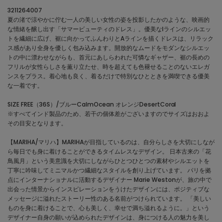
3211264007
夏の渚で涼やかに佇む一人の美しい女性の姿を投影したかのような、映画的
な情緒を醸し出す「サマービューティのドレス」。優美なIラインのシルエッ
トを繊細に広げ、裾に向かってふんわりとAラインを描くドレスは、リラック
ス感があり全身を優しく包み込みます。開放的なムードをモダンなシルエッ
トの中に漂わせながらも、首元にあしらわれた可憐なギャザー、裾の長めの
フリルが女性らしさを薫り立たせ、時を超えても色褪せることのないエレガ
ンスをプラス。着心地も良く、着るだけで特別なひとときを満喫できる優美
な一着です。
SIZE FREE（36S）/ブルーCalmOcean オレンジDesertCoral
※すべてインド製品のため、若干の個体差がございますのでサイズはおおよ
その目安となります。
【MARIHA/マリハ】MARIHAが目指しているのは、自分らしさを大切にしなが
ら毎日でも身に着けることができるタイムレスなデザイン。 日本古来の「花
鳥風月」という美意識を大切にしながらひとつひとつの素材やシルエットを
丁寧に吟味してミニマルかつ繊細なスタイルを創り上げています。 パリを拠
点にインターナショナルに活動するデザイナー Marie Westonが、旅の中で
出会った情景からインスピレーションをうけたデザインには、ポジティブな
メッセージに溢れたストーリー性のある名前がつけられています。 「美しい
ものを身に着けることで、心も美しく、幸せで満ち溢れるように。」という
デザイナー自身の願いが込められたデザインは、身につける人の魅力を美し