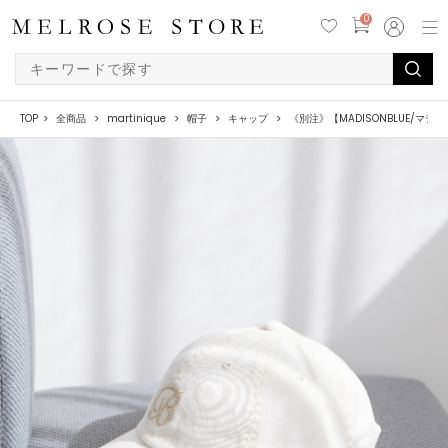
0
TOP
全商品
martinique
帽子
キャップ
《別注》【MADISONBLUE/マディ