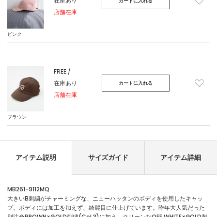
在庫あり
カートに入れる
店舗在庫
ピンク
FREE /
在庫あり
カートに入れる
店舗在庫
ブラウン
アイテム説明
サイズガイド
アイテム詳細
MB261-9112MQ
大きいB刺繍がチャーミングな、ニューハッタンのボディを使用したキャッ
プ。ボディには加工を加えず、綺麗目に仕上げています。昨年大人気だった
別注色BROWN×GOLD刺繍(Col.3)に加え、クリーンなOFF WHITE×GOLD刺