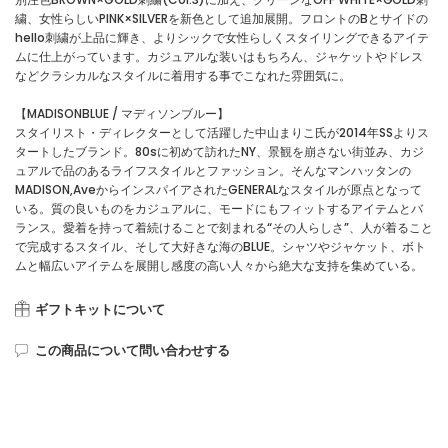
繍、女性らしいPINK×SILVERを新色として追加展開。フロントのBとサイドの
hello刺繍が上品に輝き、よりシックで女性らしくスタイリングできるアイテ
ムに仕上がっています。カジュアルな装いはもちろん、ジャケットやドレス
などクラシカルなスタイルに着用する事でこなれた雰囲気に。
【MADISONBLUE / マディソンブルー】
スタイリスト・ディレクターとして活躍した中山まりこ氏が2014年SSよりス
タートしたブランド。80sに初めて訪れたNY、景観を崩さない街並み、カジ
ュアルで品のあるライフスタイルとファッション。そんなマンハッタンの
MADISON,AveからインスパイアされたGENERALなスタイルが原点となって
いる。質の良いものをカジュアルに、モードにもフィットするアイテムとバ
ランス。愛着を持って着続けることで刻まれる“その人らしさ”、人が着ること
で完成するスタイル、そして大好きな海のBLUE。シャツやジャケット、ボト
ムと幅広いアイテムを展開し感度の高い人々から絶大な支持を集めている。
ギフトキットについて
この商品について問い合わせする