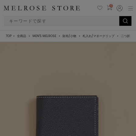
0
TOP
全商品
MEN'S MELROSE
財布/小物
札入れ/マネークリップ
二つ折り財