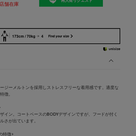
再入荷リクエスト
店舗在庫
173cm / 70kg
4
Find your size
ージーメルトンを採用しストレスフリーな着用感です。適度な
特徴。
>
ザイン。コートベースのBODYデザインですが、フードが付く
ルさが出ています。
の特徴>