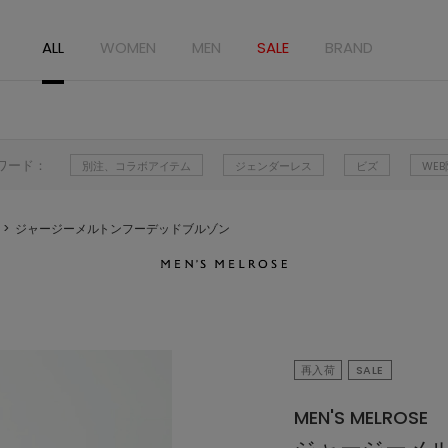
ALL
WOMEN
MEN
SALE
BRAND
ワード：
別注、コラボアイテム
ジェンダーレス
ビズ
WE
ジャージーメルトンフーデッドブルゾン
再入荷
SALE
MEN'S MELROSE