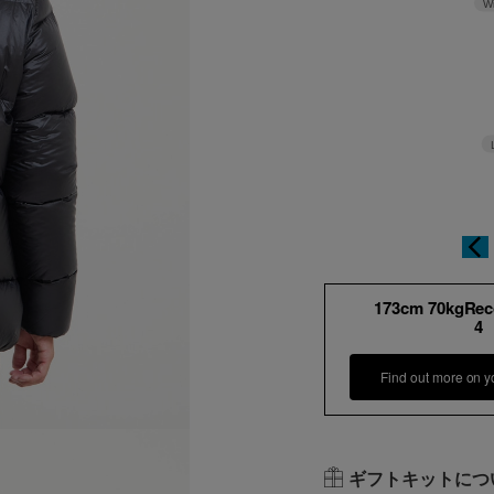
W
173cm 70kgRe
4
Find out more on y
ギフトキットにつ