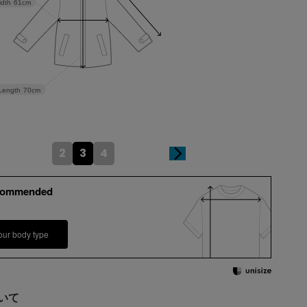
idth
61cm
Length
70cm
2
3
4
commended
our body type
いて