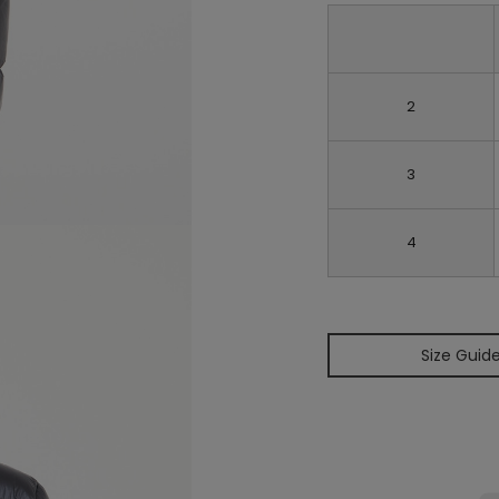
2
3
4
Size Guid