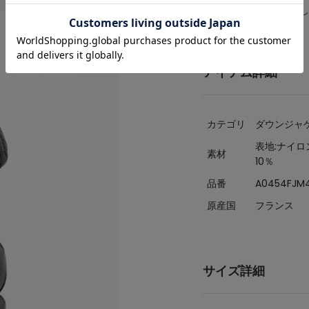
貫して自社工場で生産し
アイテム詳細
カテゴリ
ダウンジャ
表地:ナイロ
素材
10％
品番
A0454FJM
原産国
フランス
サイズ詳細