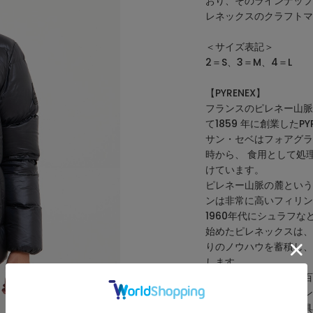
おり、そのラインナップ
レネックスのクラフトマ
＜サイズ表記＞
2＝S、3＝M、4＝L
【PYRENEX】
フランスのピレネー山脈の
て1859 年に創業したPY
サン・セベはフォアグラ
時から、 食用として処
けています。
ピレネー山脈の麓という
ンは非常に高いフィリン
1960年代にシュラフ
始めたピレネックスは、
りのノウハウを蓄積し、1
します。
現在はパリの直営店や百
を代表するダウンブラン
現在でも羽毛販売や寝具