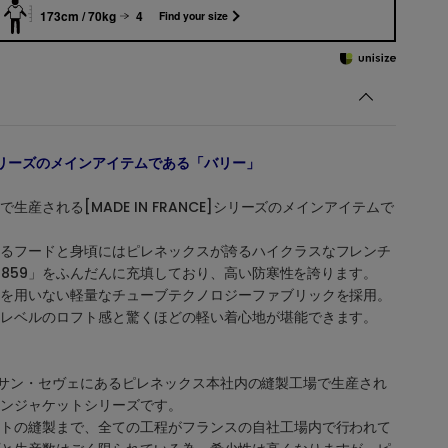
173cm / 70kg
4
Find your size
CE]シリーズのメインアイテムである「バリー」
生産される[MADE IN FRANCE]シリーズのメインアイテムで
るフードと身頃にはピレネックスが誇るハイクラスなフレンチ
D1859」をふんだんに充填しており、高い防寒性を誇ります。
を用いない軽量なチューブテクノロジーファブリックを採用。
レベルのロフト感と驚くほどの軽い着心地が堪能できます。
859は、サン・セヴェにあるピレネックス本社内の縫製工場で生産され
ンジャケットシリーズです。
トの縫製まで、全ての工程がフランスの自社工場内で行われて