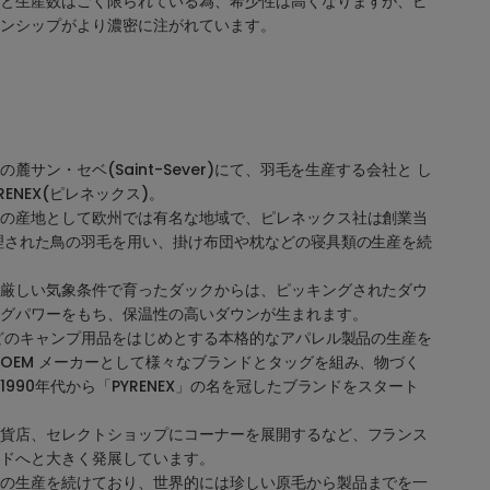
と生産数はごく限られている為、希少性は高くなりますが、ピ
ンシップがより濃密に注がれています。
麓サン・セベ(Saint-Sever)にて、羽毛を生産する会社と し
RENEX(ピレネックス)。
の産地として欧州では有名な地域で、ピレネックス社は創業当
理された鳥の羽毛を用い、掛け布団や枕などの寝具類の生産を続
厳しい気象条件で育ったダックからは、ピッキングされたダウ
グパワーをもち、保温性の高いダウンが生まれます。
などのキャンプ用品をはじめとする本格的なアパレル製品の生産を
OEM メーカーとして様々なブランドとタッグを組み、物づく
990年代から「PYRENEX」の名を冠したブランドをスタート
貨店、セレクトショップにコーナーを展開するなど、フランス
ドへと大きく発展しています。
の生産を続けており、世界的には珍しい原毛から製品までを一