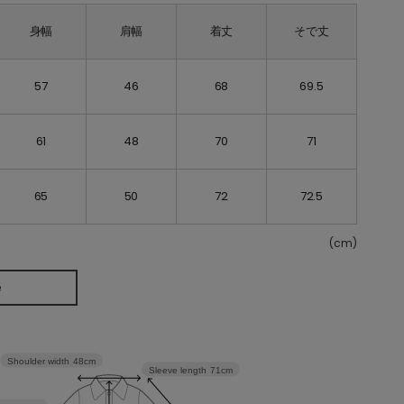
身幅
肩幅
着丈
そで丈
57
46
68
69.5
61
48
70
71
65
50
72
72.5
(cm)
e
Shoulder width
48cm
Sleeve length
71cm