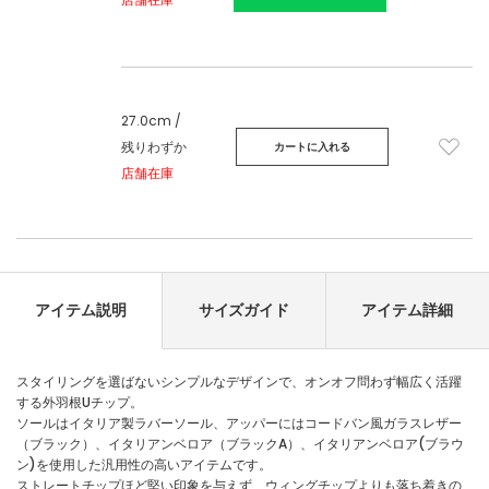
27.0cm /
残りわずか
カートに入れる
店舗在庫
アイテム説明
サイズガイド
アイテム詳細
スタイリングを選ばないシンプルなデザインで、オンオフ問わず幅広く活躍
する外羽根Uチップ。
ソールはイタリア製ラバーソール、アッパーにはコードバン風ガラスレザー
（ブラック）、イタリアンベロア（ブラックA）、イタリアンベロア(ブラウ
ン)を使用した汎用性の高いアイテムです。
ストレートチップほど堅い印象を与えず、ウィングチップよりも落ち着きの