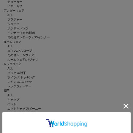
チョーカー
イヤーカフ
アンダーウェア
ALL
ブラジャー
ショーツ
ボクサーパンツ
インナーウェア/肌着
その他アンダーウェア/インナー
ルームウェア
ALL
ガウン/バスローブ
その他ルームウェア
ルームウェア/パジャマ
レッグウェア
ALL
ソックス/靴下
タイツ/ストッキング
レギンス/スパッツ
レッグウォーマー
帽子
ALL
キャップ
ハット
ニットキャップ/ビーニー
ハンチング/ベレー帽
キャスケット
サンバイザー
インテリア
ALL