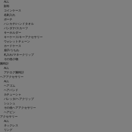
ALL
財布
コインケース
名刺入れ
ポーチ
ハンカチ/ハンドタオル
バンダナ/スカーフ
キーホルダー
キーケース/キーアクセサリー
ウォレットチェーン
カードケース
扇子/うちわ
札入れ/マネークリップ
その他小物
腕時計
ALL
アナログ腕時計
ヘアアクセサリー
ALL
ヘアゴム
ヘアバンド
カチューシャ
バレッタ/ヘアクリップ
シュシュ
その他ヘアアクセサリー
ヘアピン
アクセサリー
ALL
ネックレス
リング