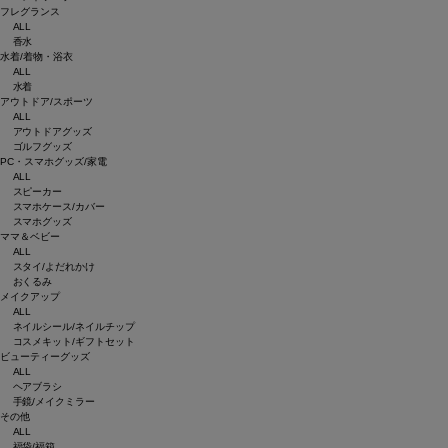
フレグランス
ALL
香水
水着/着物・浴衣
ALL
水着
アウトドア/スポーツ
ALL
アウトドアグッズ
ゴルフグッズ
PC・スマホグッズ/家電
ALL
スピーカー
スマホケース/カバー
スマホグッズ
ママ＆ベビー
ALL
スタイ/よだれかけ
おくるみ
メイクアップ
ALL
ネイルシール/ネイルチップ
コスメキット/ギフトセット
ビューティーグッズ
ALL
ヘアブラシ
手鏡/メイクミラー
その他
ALL
福袋/福箱