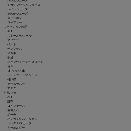
バレエシューズ
モカシン/デッキシューズ
レインシューズ
その他シューズ
スリッポン
ローファー
ファッション雑貨
ALL
ストール/ショール
マフラー
ベルト
サングラス
メガネ
手袋
ネックウォーマー/スヌード
長傘
折りたたみ傘
レインコート/ポンチョ
付け襟
アームカバー
マスク
財布/小物
ALL
財布
コインケース
名刺入れ
ポーチ
ハンカチ/ハンドタオル
バンダナ/スカーフ
キーホルダー