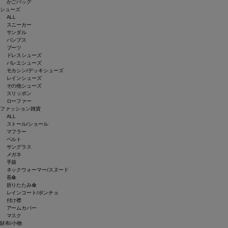
かごバッグ
シューズ
ALL
スニーカー
サンダル
パンプス
ブーツ
ドレスシューズ
バレエシューズ
モカシン/デッキシューズ
レインシューズ
その他シューズ
スリッポン
ローファー
ファッション雑貨
ALL
ストール/ショール
マフラー
ベルト
サングラス
メガネ
手袋
ネックウォーマー/スヌード
長傘
折りたたみ傘
レインコート/ポンチョ
付け襟
アームカバー
マスク
財布/小物