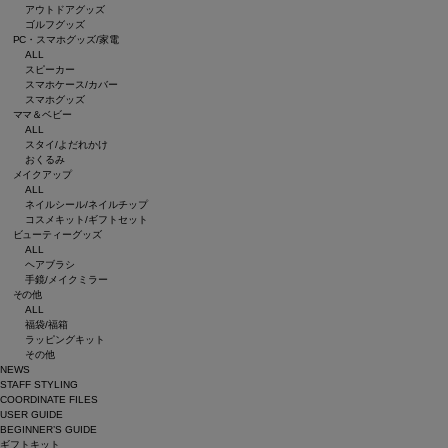
アウトドアグッズ
ゴルフグッズ
PC・スマホグッズ/家電
ALL
スピーカー
スマホケース/カバー
スマホグッズ
ママ＆ベビー
ALL
スタイ/よだれかけ
おくるみ
メイクアップ
ALL
ネイルシール/ネイルチップ
コスメキット/ギフトセット
ビューティーグッズ
ALL
ヘアブラシ
手鏡/メイクミラー
その他
ALL
福袋/福箱
ラッピングキット
その他
NEWS
STAFF STYLING
COORDINATE FILES
USER GUIDE
BEGINNER’S GUIDE
ギフトキット