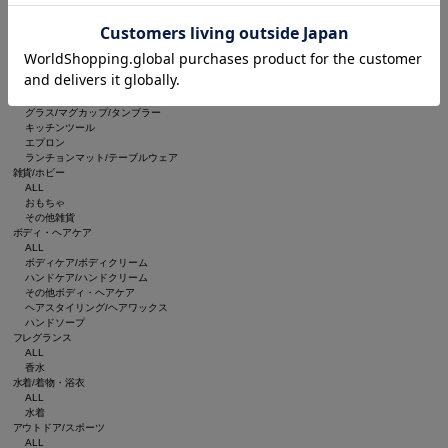
ルームフレグランス/お香
インテリア雑貨
ブランケット
収納グッズ
食器/キッチン
ALL
食器
グラス/マグカップ/タンブラー
キッチンツール
エプロン
ランチョンマット/テーブルウェア
雑貨/ホビー
ALL
おもちゃ
その他雑貨
ボディ・ヘアケア
ALL
ボディケア/ボディクリーム
ハンドケア/ハンドクリーム
その他ボディ・ヘアケア
ヘアスタイリング/ヘアワックス
ハンドソープ
フレグランス
ALL
香水
水着/着物・浴衣
ALL
水着
アウトドア/スポーツ
ALL