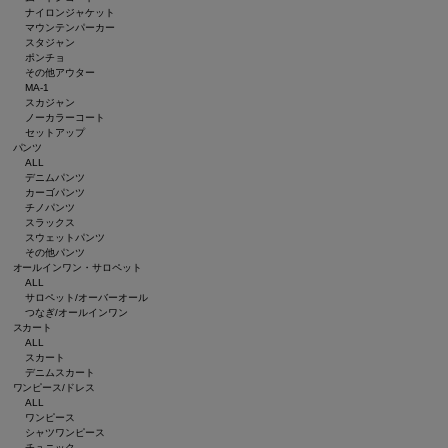
ナイロンジャケット
マウンテンパーカー
スタジャン
ポンチョ
その他アウター
MA-1
スカジャン
ノーカラーコート
セットアップ
パンツ
ALL
デニムパンツ
カーゴパンツ
チノパンツ
スラックス
スウェットパンツ
その他パンツ
オールインワン・サロペット
ALL
サロペット/オーバーオール
つなぎ/オールインワン
スカート
ALL
スカート
デニムスカート
ワンピース/ドレス
ALL
ワンピース
シャツワンピース
チュニック