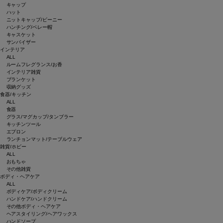
キャップ
ハット
ニットキャップ/ビーニー
ハンチング/ベレー帽
キャスケット
サンバイザー
インテリア
ALL
ルームフレグランス/お香
インテリア雑貨
ブランケット
収納グッズ
食器/キッチン
ALL
食器
グラス/マグカップ/タンブラー
キッチンツール
エプロン
ランチョンマット/テーブルウェア
雑貨/ホビー
ALL
おもちゃ
その他雑貨
ボディ・ヘアケア
ALL
ボディケア/ボディクリーム
ハンドケア/ハンドクリーム
その他ボディ・ヘアケア
ヘアスタイリング/ヘアワックス
ハンドソープ