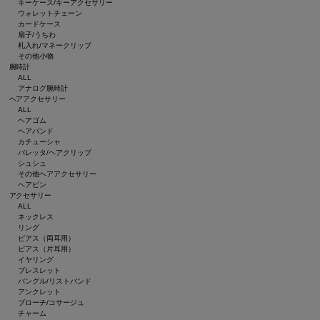
キーケース/キーアクセサリー
ウォレットチェーン
カードケース
扇子/うちわ
札入れ/マネークリップ
その他小物
腕時計
ALL
アナログ腕時計
ヘアアクセサリー
ALL
ヘアゴム
ヘアバンド
カチューシャ
バレッタ/ヘアクリップ
シュシュ
その他ヘアアクセサリー
ヘアピン
アクセサリー
ALL
ネックレス
リング
ピアス（両耳用）
ピアス（片耳用）
イヤリング
ブレスレット
バングル/リストバンド
アンクレット
ブローチ/コサージュ
チャーム