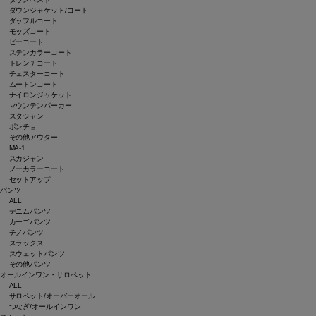
ダウンジャケット/コート
ダッフルコート
モッズコート
ピーコート
ステンカラーコート
トレンチコート
チェスターコート
ムートンコート
ナイロンジャケット
マウンテンパーカー
スタジャン
ポンチョ
その他アウター
MA-1
スカジャン
ノーカラーコート
セットアップ
パンツ
ALL
デニムパンツ
カーゴパンツ
チノパンツ
スラックス
スウェットパンツ
その他パンツ
オールインワン・サロペット
ALL
サロペット/オーバーオール
つなぎ/オールインワン