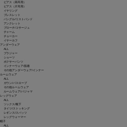
ピアス（両耳用）
ピアス（片耳用）
イヤリング
ブレスレット
バングル/リストバンド
アンクレット
ブローチ/コサージュ
チャーム
チョーカー
イヤーカフ
アンダーウェア
ALL
ブラジャー
ショーツ
ボクサーパンツ
インナーウェア/肌着
その他アンダーウェア/インナー
ルームウェア
ALL
ガウン/バスローブ
その他ルームウェア
ルームウェア/パジャマ
レッグウェア
ALL
ソックス/靴下
タイツ/ストッキング
レギンス/スパッツ
レッグウォーマー
帽子
ALL