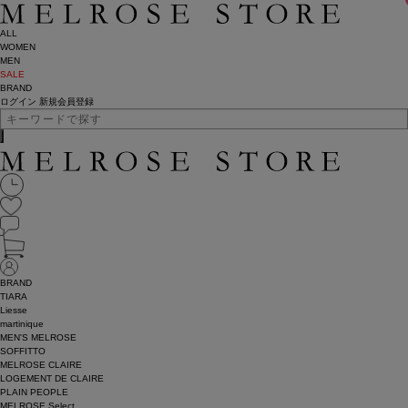
ALL
WOMEN
MEN
SALE
BRAND
ログイン
新規会員登録
BRAND
TIARA
Liesse
martinique
MEN'S MELROSE
SOFFITTO
MELROSE CLAIRE
LOGEMENT DE CLAIRE
PLAIN PEOPLE
MELROSE Select