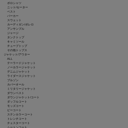
ポロシャツ
ニット/セーター
ベスト
パーカー
スウェット
カーディガン/ボレロ
アンサンブル
ジャージ
タンクトップ
キャミソール
チューブトップ
その他トップス
ジャケット/アウター
ALL
テーラードジャケット
ノーカラージャケット
デニムジャケット
ライダースジャケット
ブルゾン
カバーオール
ミリタリージャケット
ダウンベスト
ダウンジャケット/コート
ダッフルコート
モッズコート
ピーコート
ステンカラーコート
トレンチコート
チェスターコート
ムートンコート