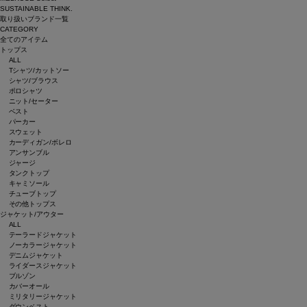
SUSTAINABLE THINK.
取り扱いブランド一覧
CATEGORY
全てのアイテム
トップス
ALL
Tシャツ/カットソー
シャツ/ブラウス
ポロシャツ
ニット/セーター
ベスト
パーカー
スウェット
カーディガン/ボレロ
アンサンブル
ジャージ
タンクトップ
キャミソール
チューブトップ
その他トップス
ジャケット/アウター
ALL
テーラードジャケット
ノーカラージャケット
デニムジャケット
ライダースジャケット
ブルゾン
カバーオール
ミリタリージャケット
ダウンベスト