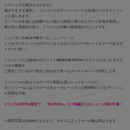
クラシックな魅力はそのままに、
履きやすさを追求し、コンバースのデイリーユースを快適かつスタイリッシ
ュに楽しめます。
アッパーの生地には綿麻のムラ糸から緻密に織られたサージ生地を使用し、
耐久性と通気性が高く、クリーンな印象の素材感がポイントです。
シュータンのALLSTARネーム、シューレース、
ヒールラベルとソールのラインをメルローズのコーポレートカラーであるネ
イビーに統一。
シューレースは無地のホワイトとMELROSE 50THのプリントの入ったネイビ
ーの２種類を
ご用意しているので気分に合わせて様々なコーディネートで対応します。
インソールの色はメルローズと馴染み深いレッドをベースに
左インソールにはメルローズのコーポレートロゴと50周年ロゴをプリントし
た特別な仕様。
さらにSoffitto限定で、「Soffitto」ロゴ刺繍入りのシューズ袋が付属！
※商品写真は24cmになります。サイズによってホール数は異なります