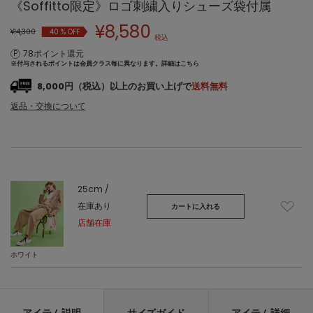
《Soffitto限定》ロゴ刺繍入りシューズ袋付属
¥
8,580
¥14,300
40
% OFF
税込
78ポイント還元
※付与されるポイントは会員クラス毎に異なります。
詳細はこちら
8,000円（税込）以上のお買い上げで
送料無料
返品・交換について
25cm /
在庫あり
カートに入れる
店舗在庫
ホワイト