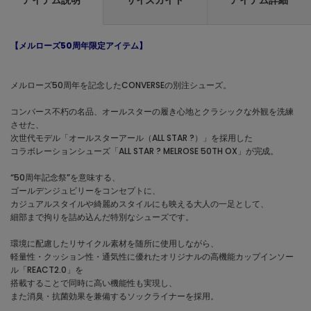
アイテム説明
サイズガイド
アイテム詳細
【メルローズ50周年限定アイテム】
メルローズ50周年を記念したCONVERSEの別注シューズ。
コンバース不朽の名品、オールスターの履き心地とクラシックな外観を洗練
させた、
次世代モデル「オールスターアール（ALL STAR ?）」を採用した
コラボレーションシューズ「ALL STAR ? MELROSE 50TH OX」が完成。
“50周年記念祭”を意味する、
ゴールデンジュビリーをコンセプトに、
カジュアルスタイルや綺麗めスタイルにも映える大人の一足として、
細部まで拘りを詰め込んだ特別なシューズです。
環境に配慮したリサイクル素材を随所に使用しながら、
軽量性・クッション性・通気性に優れたオリジナルの高機能カップインソー
ル「REACT2.0」を
搭載することで同時に高い機能性も実現し、
また消臭・抗菌効果を兼備するソックライナーを採用。