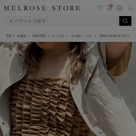
0
TOP
全商品
SOFFITTO
トップス
その他トップス
【THE FLATS/ザフラッツ】F