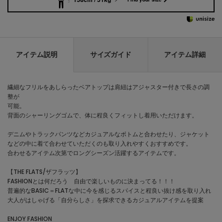
アイテム説明
サイズガイド
アイテム詳細
繊細なフリルをあしらったベアトップは肩紐はアジャスター付きで長さの調
整が
可能。
背面のシャーリングゴムで、体に程良くフィットし着用いただけます。
デニムやトラックパンツなどカジュアルなボトムと合わせたり、ジャケット
などの中に着て合わせていただくのも取り入れやすくおすすめです。
合わせるアイテム次第でロングシーズン活躍するアイテムです。
【THE FLATS/ザフラッツ】
FASHIONとは何だろう 自由で楽しいものに決まってる！！！
普遍的なBASIC＝FLATな中に今を感じるスパイスと程良い抜け感を取り入れ
大人がはしゃげる「自分らしさ」を探求できるカジュアルアイテムを提案
ENJOY FASHION