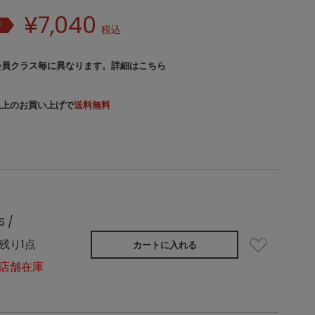
¥
7,040
F
税込
会員クラス毎に異なります。
詳細はこちら
）以上のお買い上げで
送料無料
S /
残り1点
カートに入れる
店舗在庫