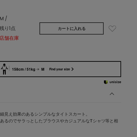
M /
残り1点
カートに入れる
店舗在庫
158cm / 51kg
M
Find your size
細見え効果のあるシンプルなタイトスカート。
あるのでサラっとしたブラウスやカジュアルなTシャツ等と相