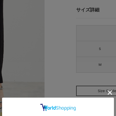
サイズ詳細
S
M
Size Guid