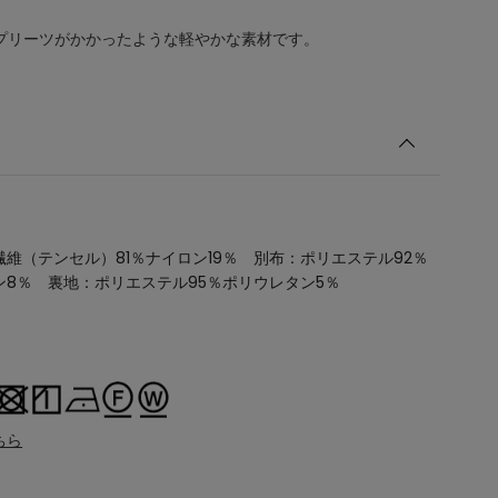
プリーツがかかったような軽やかな素材です。
維（テンセル）81％ナイロン19％ 別布：ポリエステル92％
ン8％ 裏地：ポリエステル95％ポリウレタン5％
6
ちら