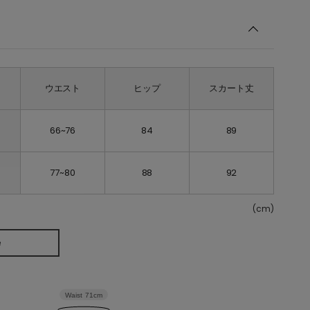
ウエスト
ヒップ
スカート丈
66~76
84
89
77~80
88
92
(cm)
e
Waist
71cm