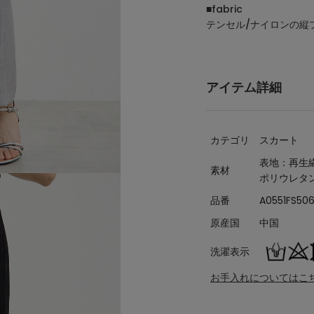
■fabric
テンセル/ナイロンの縦
アイテム詳細
カテゴリ
スカート
表地：再生繊
素材
ポリウレタ
品番
A0551FS50
原産国
中国
洗濯表示
お手入れについてはこ