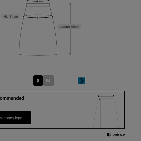
Hip
84cm
Length
89cm
S
M
commended
our body type