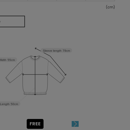
(cm)
e
Sleeve length
79cm
Width
55cm
Length
50cm
FREE