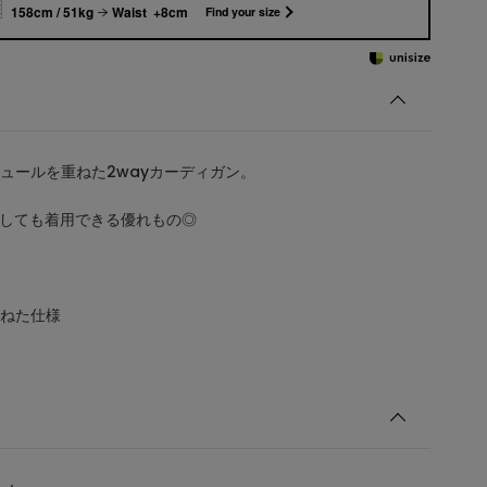
158cm / 51kg
Waist +8cm
Find your size
ュールを重ねた2wayカーディガン。
。
にしても着用できる優れもの◎
ねた仕様