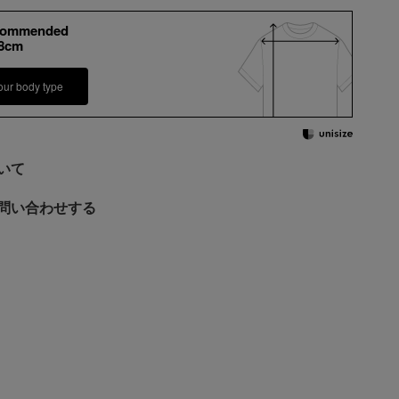
commended
+8cm
our body type
いて
問い合わせする