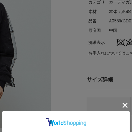
カテゴリ
カーディガ
素材
本体：綿98
品番
A0551KCD0
原産国
中国
洗濯表示
お手入れについてはこ
サイズ詳細
FREE