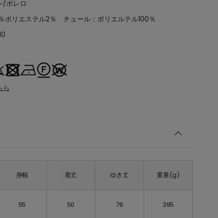
ン/ボレロ
％ポリエステル2％ チュール：ポリエルテル100％
10
ちら
身幅
着丈
ゆき丈
重量(g)
55
50
79
395