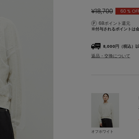
¥18,700
60
% OF
68ポイント還元
※付与されるポイントは
8,000円（税込
返品・交換について
オフホワイト