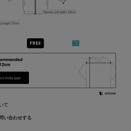
Sleeve cuff width
19cm
Length
75cm
FREE
commended
+12cm
our body type
いて
問い合わせする