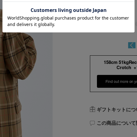
158cm 51kgRe
Crotch 
Find out more on y
ギフトキットにつ
この商品について