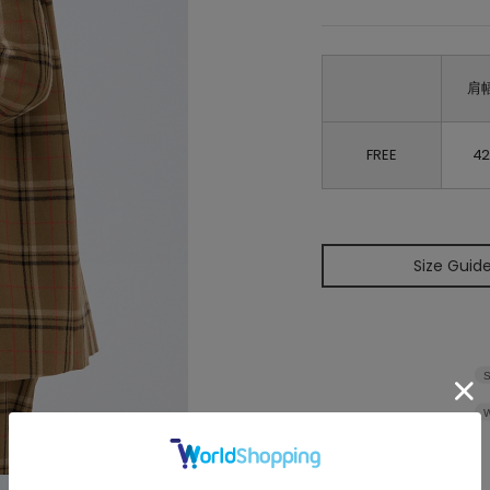
肩
FREE
4
Size Guid
S
W