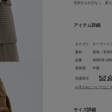
毛羽立ちが少なく、柔ら
アイテム詳細
カテゴリ
テーラード
素材
表地：毛10
品番
A0553FJ45
原産国
中国
洗濯表示
お手入れについてはこ
サイズ詳細