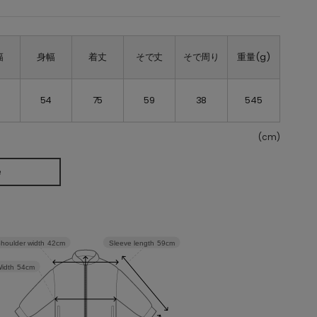
幅
身幅
着丈
そで丈
そで周り
重量(g)
2
54
75
59
38
545
(cm)
e
Sleeve length
59cm
houlder width
42cm
idth
54cm