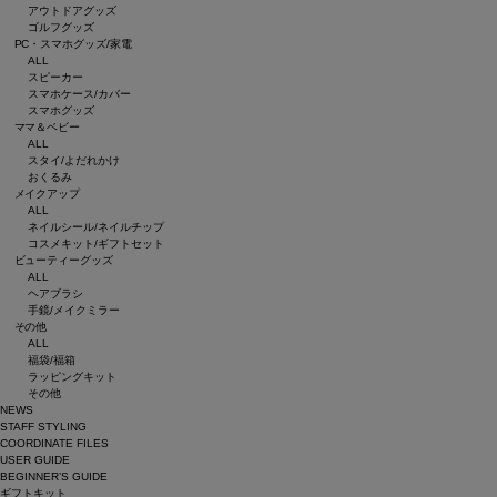
アウトドアグッズ
ゴルフグッズ
PC・スマホグッズ/家電
ALL
スピーカー
スマホケース/カバー
スマホグッズ
ママ＆ベビー
ALL
スタイ/よだれかけ
おくるみ
メイクアップ
ALL
ネイルシール/ネイルチップ
コスメキット/ギフトセット
ビューティーグッズ
ALL
ヘアブラシ
手鏡/メイクミラー
その他
ALL
福袋/福箱
ラッピングキット
その他
NEWS
STAFF STYLING
COORDINATE FILES
USER GUIDE
BEGINNER’S GUIDE
ギフトキット