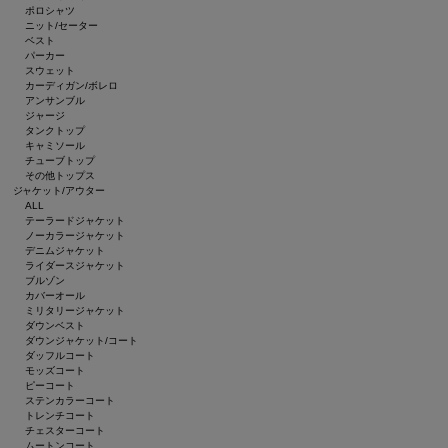
ポロシャツ
ニット/セーター
ベスト
パーカー
スウェット
カーディガン/ボレロ
アンサンブル
ジャージ
タンクトップ
キャミソール
チューブトップ
その他トップス
ジャケット/アウター
ALL
テーラードジャケット
ノーカラージャケット
デニムジャケット
ライダースジャケット
ブルゾン
カバーオール
ミリタリージャケット
ダウンベスト
ダウンジャケット/コート
ダッフルコート
モッズコート
ピーコート
ステンカラーコート
トレンチコート
チェスターコート
ムートンコート