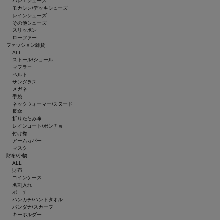
バレエシューズ
モカシン/デッキシューズ
レインシューズ
その他シューズ
スリッポン
ローファー
ファッション雑貨
ALL
ストール/ショール
マフラー
ベルト
サングラス
メガネ
手袋
ネックウォーマー/スヌード
長傘
折りたたみ傘
レインコート/ポンチョ
付け襟
アームカバー
マスク
財布/小物
ALL
財布
コインケース
名刺入れ
ポーチ
ハンカチ/ハンドタオル
バンダナ/スカーフ
キーホルダー