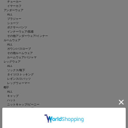
チョーカー
イヤーカフ
アンダーウェア
ALL
ブラジャー
ショーツ
ボクサーパンツ
インナーウェア/肌着
その他アンダーウェア/インナー
ルームウェア
ALL
ガウン/バスローブ
その他ルームウェア
ルームウェア/パジャマ
レッグウェア
ALL
ソックス/靴下
タイツ/ストッキング
レギンス/スパッツ
レッグウォーマー
帽子
ALL
キャップ
ハット
ニットキャップ/ビーニー
ハンチング/ベレー帽
キャスケット
サンバイザー
インテリア
ALL