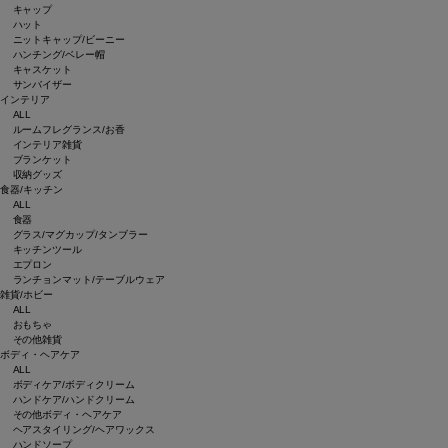
キャップ
ハット
ニットキャップ/ビーニー
ハンチング/ベレー帽
キャスケット
サンバイザー
インテリア
ALL
ルームフレグランス/お香
インテリア雑貨
ブランケット
収納グッズ
食器/キッチン
ALL
食器
グラス/マグカップ/タンブラー
キッチンツール
エプロン
ランチョンマット/テーブルウェア
雑貨/ホビー
ALL
おもちゃ
その他雑貨
ボディ・ヘアケア
ALL
ボディケア/ボディクリーム
ハンドケア/ハンドクリーム
その他ボディ・ヘアケア
ヘアスタイリング/ヘアワックス
ハンドソープ