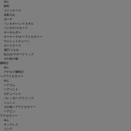
ALL
財布
コインケース
名刺入れ
ポーチ
ハンカチ/ハンドタオル
バンダナ/スカーフ
キーホルダー
キーケース/キーアクセサリー
ウォレットチェーン
カードケース
扇子/うちわ
札入れ/マネークリップ
その他小物
腕時計
ALL
アナログ腕時計
ヘアアクセサリー
ALL
ヘアゴム
ヘアバンド
カチューシャ
バレッタ/ヘアクリップ
シュシュ
その他ヘアアクセサリー
ヘアピン
アクセサリー
ALL
ネックレス
リング