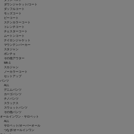
ダウンジャケット/コート
ダッフルコート
モッズコート
ピーコート
ステンカラーコート
トレンチコート
チェスターコート
ムートンコート
ナイロンジャケット
マウンテンパーカー
スタジャン
ポンチョ
その他アウター
MA-1
スカジャン
ノーカラーコート
セットアップ
パンツ
ALL
デニムパンツ
カーゴパンツ
チノパンツ
スラックス
スウェットパンツ
その他パンツ
オールインワン・サロペット
ALL
サロペット/オーバーオール
つなぎ/オールインワン