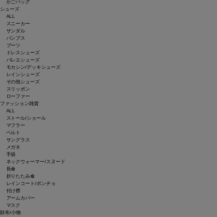
かごバッグ
シューズ
ALL
スニーカー
サンダル
パンプス
ブーツ
ドレスシューズ
バレエシューズ
モカシン/デッキシューズ
レインシューズ
その他シューズ
スリッポン
ローファー
ファッション雑貨
ALL
ストール/ショール
マフラー
ベルト
サングラス
メガネ
手袋
ネックウォーマー/スヌード
長傘
折りたたみ傘
レインコート/ポンチョ
付け襟
アームカバー
マスク
財布/小物