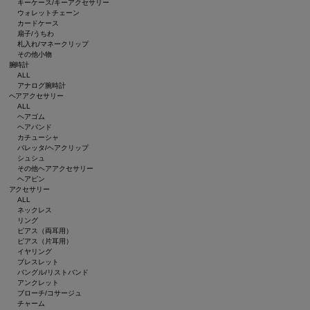
キーケース/キーアクセサリー
ウォレットチェーン
カードケース
扇子/うちわ
札入れ/マネークリップ
その他小物
腕時計
ALL
アナログ腕時計
ヘアアクセサリー
ALL
ヘアゴム
ヘアバンド
カチューシャ
バレッタ/ヘアクリップ
シュシュ
その他ヘアアクセサリー
ヘアピン
アクセサリー
ALL
ネックレス
リング
ピアス（両耳用）
ピアス（片耳用）
イヤリング
ブレスレット
バングル/リストバンド
アンクレット
ブローチ/コサージュ
チャーム