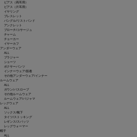
ピアス（両耳用）
ピアス（片耳用）
イヤリング
ブレスレット
バングル/リストバンド
アンクレット
ブローチ/コサージュ
チャーム
チョーカー
イヤーカフ
アンダーウェア
ALL
ブラジャー
ショーツ
ボクサーパンツ
インナーウェア/肌着
その他アンダーウェア/インナー
ルームウェア
ALL
ガウン/バスローブ
その他ルームウェア
ルームウェア/パジャマ
レッグウェア
ALL
ソックス/靴下
タイツ/ストッキング
レギンス/スパッツ
レッグウォーマー
帽子
ALL