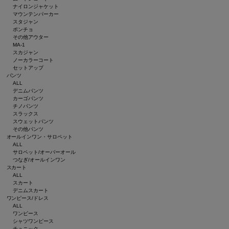
ナイロンジャケット
マウンテンパーカー
スタジャン
ポンチョ
その他アウター
MA-1
スカジャン
ノーカラーコート
セットアップ
パンツ
ALL
デニムパンツ
カーゴパンツ
チノパンツ
スラックス
スウェットパンツ
その他パンツ
オールインワン・サロペット
ALL
サロペット/オーバーオール
つなぎ/オールインワン
スカート
ALL
スカート
デニムスカート
ワンピース/ドレス
ALL
ワンピース
シャツワンピース
チュニック