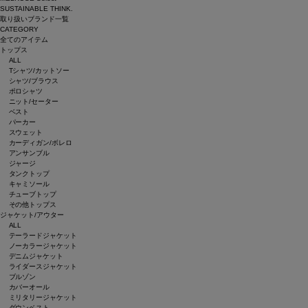
SUSTAINABLE THINK.
取り扱いブランド一覧
CATEGORY
全てのアイテム
トップス
ALL
Tシャツ/カットソー
シャツ/ブラウス
ポロシャツ
ニット/セーター
ベスト
パーカー
スウェット
カーディガン/ボレロ
アンサンブル
ジャージ
タンクトップ
キャミソール
チューブトップ
その他トップス
ジャケット/アウター
ALL
テーラードジャケット
ノーカラージャケット
デニムジャケット
ライダースジャケット
ブルゾン
カバーオール
ミリタリージャケット
ダウンベスト