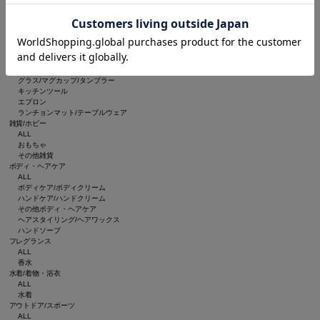
ルームフレグランス/お香
インテリア雑貨
ブランケット
収納グッズ
食器/キッチン
ALL
食器
グラス/マグカップ/タンブラー
キッチンツール
エプロン
ランチョンマット/テーブルウェア
雑貨/ホビー
ALL
おもちゃ
その他雑貨
ボディ・ヘアケア
ALL
ボディケア/ボディクリーム
ハンドケア/ハンドクリーム
その他ボディ・ヘアケア
ヘアスタイリング/ヘアワックス
ハンドソープ
フレグランス
ALL
香水
水着/着物・浴衣
ALL
水着
アウトドア/スポーツ
ALL