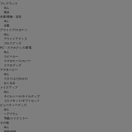
フレグランス
ALL
香水
水着/着物・浴衣
ALL
水着
アウトドア/スポーツ
ALL
アウトドアグッズ
ゴルフグッズ
PC・スマホグッズ/家電
ALL
スピーカー
スマホケース/カバー
スマホグッズ
ママ＆ベビー
ALL
スタイ/よだれかけ
おくるみ
メイクアップ
ALL
ネイルシール/ネイルチップ
コスメキット/ギフトセット
ビューティーグッズ
ALL
ヘアブラシ
手鏡/メイクミラー
その他
ALL
福袋/福箱