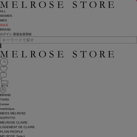
ALL
WOMEN
MEN
SALE
BRAND
ログイン
新規会員登録
BRAND
TIARA
Liesse
martinique
MEN'S MELROSE
SOFFITTO
MELROSE CLAIRE
LOGEMENT DE CLAIRE
PLAIN PEOPLE
MELROSE Select