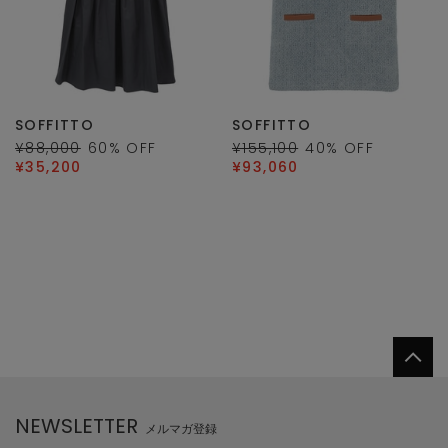
SOFFITTO
SOFFITTO
¥88,000
60
% OFF
¥155,100
40
% OFF
¥35,200
¥93,060
NEWSLETTER
メルマガ登録