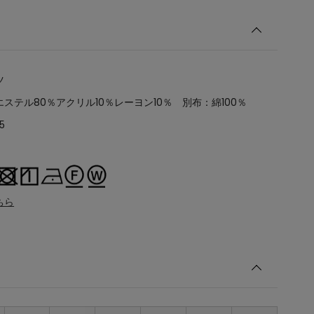
ツ
ステル80％アクリル10％レーヨン10％ 別布：綿100％
5
ちら