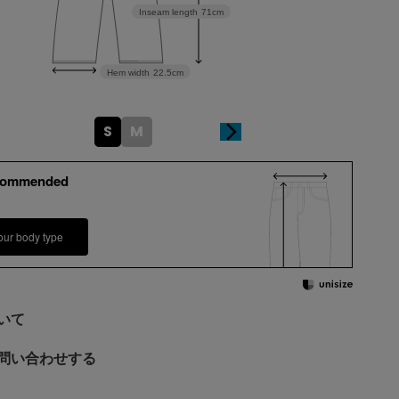
Inseam length
71cm
Hem width
22.5cm
S
M
commended
our body type
いて
問い合わせする