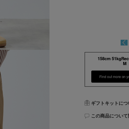
158cm 51kgRe
M
Find out more on y
ギフトキットにつ
この商品について