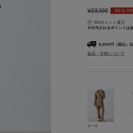
¥23,100
60
% OF
84ポイント還元
※付与されるポイントは
8,000円（税込
返品・交換について
カーキ