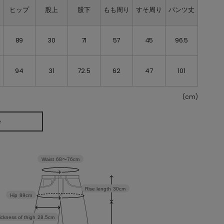
ト
ヒップ
股上
股下
もも周り
すそ周り
パンツ丈
89
30
71
57
45
96.5
94
31
72.5
62
47
101
(cm)
e
Waist
68〜76cm
Rise length
30cm
Hip
89cm
ickness of thigh
28.5cm