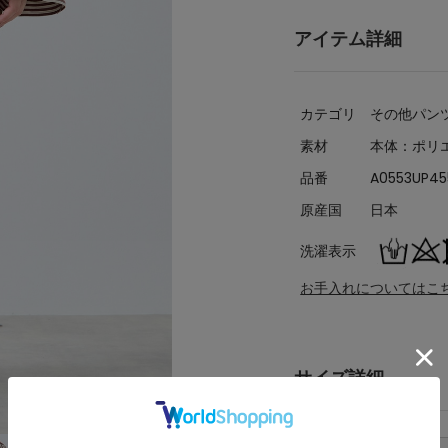
アイテム詳細
カテゴリ
その他パン
素材
本体：ポリエ
品番
A0553UP45
原産国
日本
洗濯表示
お手入れについてはこ
サイズ詳細