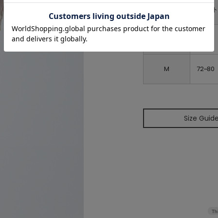
ウエス
S
68~76
M
72~80
Size Guid
Th