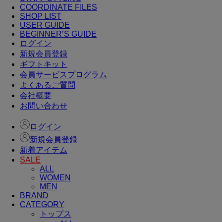
COORDINATE FILES
SHOP LIST
USER GUIDE
BEGINNER’S GUIDE
ログイン
新規会員登録
ギフトキット
会員サービスプログラム
よくあるご質問
会社概要
お問い合わせ
ログイン
新規会員登録
新着アイテム
SALE
ALL
WOMEN
MEN
BRAND
CATEGORY
トップス