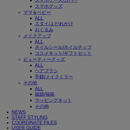
スマホケース/カバー
スマホグッズ
ママ＆ベビー
ALL
スタイ/よだれかけ
おくるみ
メイクアップ
ALL
ネイルシール/ネイルチップ
コスメキット/ギフトセット
ビューティーグッズ
ALL
ヘアブラシ
手鏡/メイクミラー
その他
ALL
福袋/福箱
ラッピングキット
その他
NEWS
STAFF STYLING
COORDINATE FILES
USER GUIDE