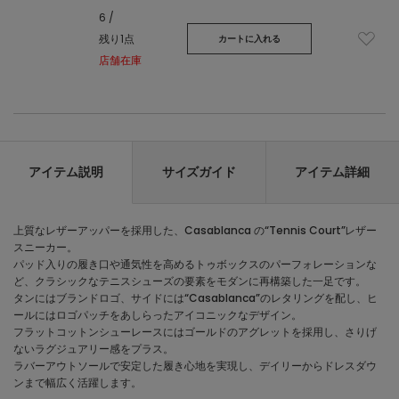
6 /
残り1点
カートに入れる
店舗在庫
アイテム説明
サイズガイド
アイテム詳細
上質なレザーアッパーを採用した、Casablanca の“Tennis Court”レザー
スニーカー。
パッド入りの履き口や通気性を高めるトゥボックスのパーフォレーションな
ど、クラシックなテニスシューズの要素をモダンに再構築した一足です。
タンにはブランドロゴ、サイドには“Casablanca”のレタリングを配し、ヒ
ールにはロゴパッチをあしらったアイコニックなデザイン。
フラットコットンシューレースにはゴールドのアグレットを採用し、さりげ
ないラグジュアリー感をプラス。
ラバーアウトソールで安定した履き心地を実現し、デイリーからドレスダウ
ンまで幅広く活躍します。