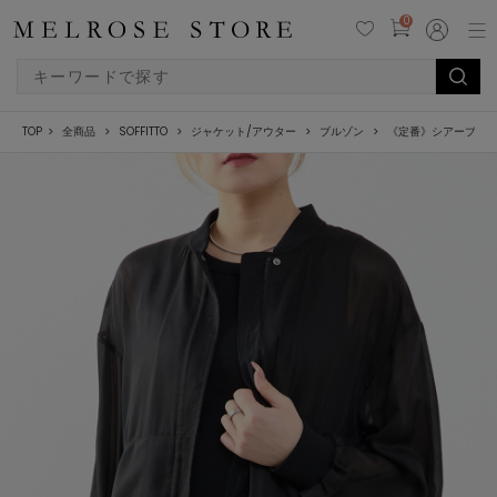
0
TOP
全商品
SOFFITTO
ジャケット/アウター
ブルゾン
《定番》シアーブル