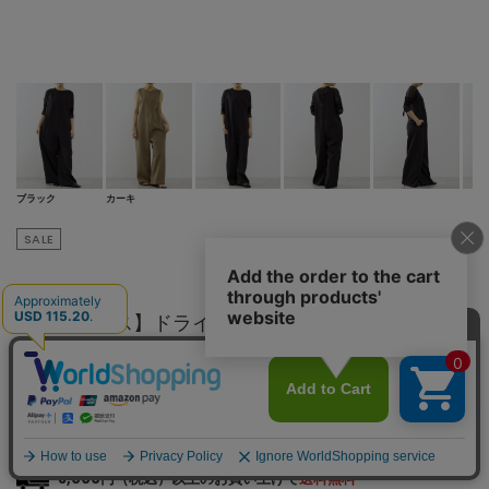
ブラック
カーキ
SALE
SOFFITTO
【A_/エース】ドライダブルクロス×レースオール
インワン
¥
18,150
¥36,300
50
% OFF
税込
165ポイント還元
※付与されるポイントは会員クラス毎に異なります。
詳細はこちら
8,000円（税込）以上のお買い上げで
送料無料