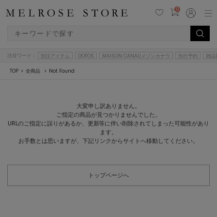
0
注目ワード：
別注アイテム
OOFOS
MAISON CANAUメゾンカナウ
先行予約
雑誌
TOP
全商品
Not Found
大変申し訳ありません。
ご指定の商品が見つかりませんでした。
URLのご指定に誤りがあるか、更新等に伴い削除されてしまった可能性があり
ます。
お手数とは思いますが、下記リンクからサイトへ移動してください。
トップページへ