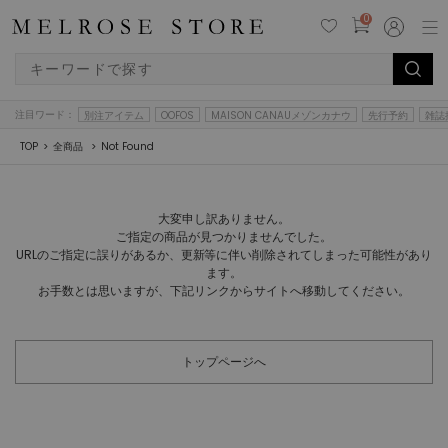
0
注目ワード：
別注アイテム
OOFOS
MAISON CANAUメゾンカナウ
先行予約
雑誌
TOP
全商品
Not Found
大変申し訳ありません。
ご指定の商品が見つかりませんでした。
URLのご指定に誤りがあるか、更新等に伴い削除されてしまった可能性があり
ます。
お手数とは思いますが、下記リンクからサイトへ移動してください。
トップページへ