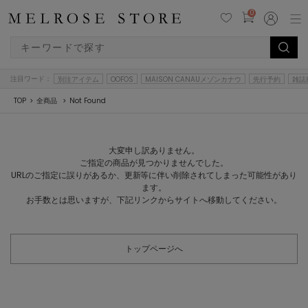
0
注目ワード：
別注アイテム
OOFOS
MAISON CANAUメゾンカナウ
先行予約
雑誌
TOP
全商品
Not Found
大変申し訳ありません。
ご指定の商品が見つかりませんでした。
URLのご指定に誤りがあるか、更新等に伴い削除されてしまった可能性があり
ます。
お手数とは思いますが、下記リンクからサイトへ移動してください。
トップページへ