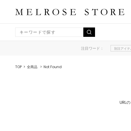
注目ワード：
別注アイテ
TOP
全商品
Not Found
UR