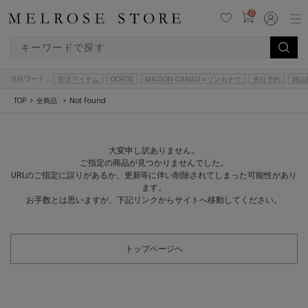
0
注目ワード：
別注アイテム
OOFOS
MAISON CANAUメゾンカナウ
先行予約
雑誌
TOP
全商品
Not Found
大変申し訳ありません。
ご指定の商品が見つかりませんでした。
URLのご指定に誤りがあるか、更新等に伴い削除されてしまった可能性があり
ます。
お手数とは思いますが、下記リンクからサイトへ移動してください。
トップページへ