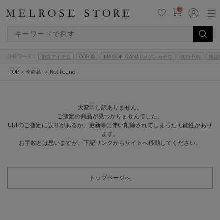
0
注目ワード：
別注アイテム
OOFOS
MAISON CANAUメゾンカナウ
先行予約
雑誌
TOP
全商品
Not Found
大変申し訳ありません。
ご指定の商品が見つかりませんでした。
URLのご指定に誤りがあるか、更新等に伴い削除されてしまった可能性があり
ます。
お手数とは思いますが、下記リンクからサイトへ移動してください。
トップページへ