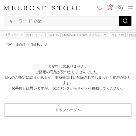
0
注目ワード：
別注アイテム
OOFOS
MAISON CANAUメゾンカナウ
先行予約
雑誌
TOP
全商品
Not Found
大変申し訳ありません。
ご指定の商品が見つかりませんでした。
URLのご指定に誤りがあるか、更新等に伴い削除されてしまった可能性があり
ます。
お手数とは思いますが、下記リンクからサイトへ移動してください。
トップページへ