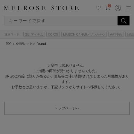
0
注目ワード：
別注アイテム
OOFOS
MAISON CANAUメゾンカナウ
先行予約
雑誌
TOP
全商品
Not Found
大変申し訳ありません。
ご指定の商品が見つかりませんでした。
URLのご指定に誤りがあるか、更新等に伴い削除されてしまった可能性があり
ます。
お手数とは思いますが、下記リンクからサイトへ移動してください。
トップページへ