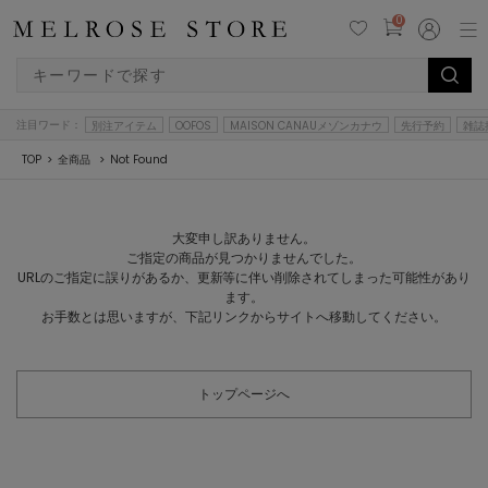
0
注目ワード：
別注アイテム
OOFOS
MAISON CANAUメゾンカナウ
先行予約
雑誌
TOP
全商品
Not Found
大変申し訳ありません。
ご指定の商品が見つかりませんでした。
URLのご指定に誤りがあるか、更新等に伴い削除されてしまった可能性があり
ます。
お手数とは思いますが、下記リンクからサイトへ移動してください。
トップページへ