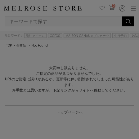
0
注目ワード：
別注アイテム
OOFOS
MAISON CANAUメゾンカナウ
先行予約
雑誌
TOP
全商品
Not Found
大変申し訳ありません。
ご指定の商品が見つかりませんでした。
URLのご指定に誤りがあるか、更新等に伴い削除されてしまった可能性があり
ます。
お手数とは思いますが、下記リンクからサイトへ移動してください。
トップページへ