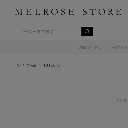
注目ワード：
別注アイテ
TOP
全商品
Not Found
UR