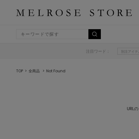
注目ワード：
別注アイテ
TOP
全商品
Not Found
UR