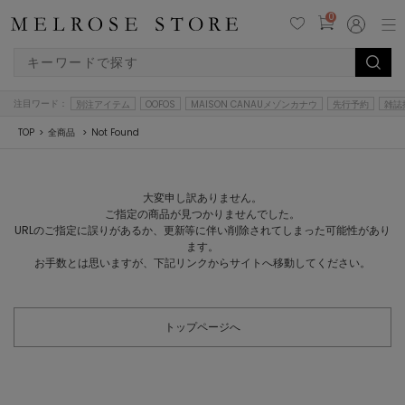
0
注目ワード：
別注アイテム
OOFOS
MAISON CANAUメゾンカナウ
先行予約
雑誌
TOP
全商品
Not Found
大変申し訳ありません。
ご指定の商品が見つかりませんでした。
URLのご指定に誤りがあるか、更新等に伴い削除されてしまった可能性があり
ます。
お手数とは思いますが、下記リンクからサイトへ移動してください。
トップページへ