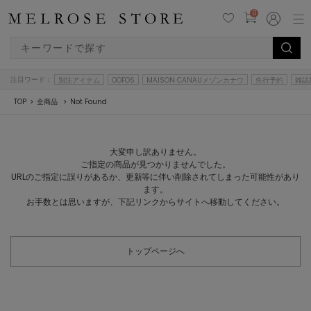
0
注目ワード：
別注アイテム
OOFOS
MAISON CANAUメゾンカナウ
先行予約
雑誌
TOP
全商品
Not Found
大変申し訳ありません。
ご指定の商品が見つかりませんでした。
URLのご指定に誤りがあるか、更新等に伴い削除されてしまった可能性があり
ます。
お手数とは思いますが、下記リンクからサイトへ移動してください。
トップページへ