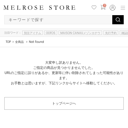
0
注目ワード：
別注アイテム
OOFOS
MAISON CANAUメゾンカナウ
先行予約
雑誌
TOP
全商品
Not Found
大変申し訳ありません。
ご指定の商品が見つかりませんでした。
URLのご指定に誤りがあるか、更新等に伴い削除されてしまった可能性があり
ます。
お手数とは思いますが、下記リンクからサイトへ移動してください。
トップページへ