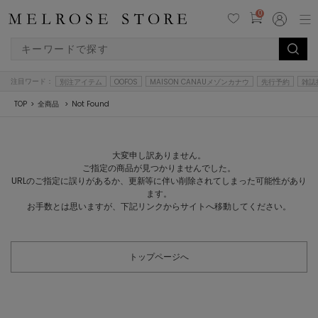
0
注目ワード：
別注アイテム
OOFOS
MAISON CANAUメゾンカナウ
先行予約
雑誌
TOP
全商品
Not Found
大変申し訳ありません。
ご指定の商品が見つかりませんでした。
URLのご指定に誤りがあるか、更新等に伴い削除されてしまった可能性があり
ます。
お手数とは思いますが、下記リンクからサイトへ移動してください。
トップページへ