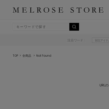
注目ワード：
別注アイテ
TOP
全商品
Not Found
UR