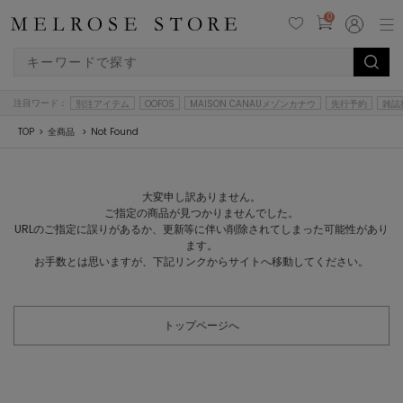
0
注目ワード：
別注アイテム
OOFOS
MAISON CANAUメゾンカナウ
先行予約
雑誌
TOP
全商品
Not Found
大変申し訳ありません。
ご指定の商品が見つかりませんでした。
URLのご指定に誤りがあるか、更新等に伴い削除されてしまった可能性があり
ます。
お手数とは思いますが、下記リンクからサイトへ移動してください。
トップページへ