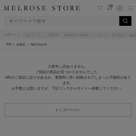
0
注目ワード：
別注アイテム
OOFOS
MAISON CANAUメゾンカナウ
先行予約
雑誌
TOP
全商品
Not Found
大変申し訳ありません。
ご指定の商品が見つかりませんでした。
URLのご指定に誤りがあるか、更新等に伴い削除されてしまった可能性があり
ます。
お手数とは思いますが、下記リンクからサイトへ移動してください。
トップページへ