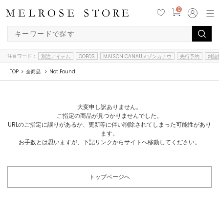
0
注目ワード：
別注アイテム
OOFOS
MAISON CANAUメゾンカナウ
先行予約
雑誌
TOP
全商品
Not Found
大変申し訳ありません。
ご指定の商品が見つかりませんでした。
URLのご指定に誤りがあるか、更新等に伴い削除されてしまった可能性があり
ます。
お手数とは思いますが、下記リンクからサイトへ移動してください。
トップページへ