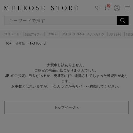
0
注目ワード：
別注アイテム
OOFOS
MAISON CANAUメゾンカナウ
先行予約
雑誌
TOP
全商品
Not Found
大変申し訳ありません。
ご指定の商品が見つかりませんでした。
URLのご指定に誤りがあるか、更新等に伴い削除されてしまった可能性があり
ます。
お手数とは思いますが、下記リンクからサイトへ移動してください。
トップページへ