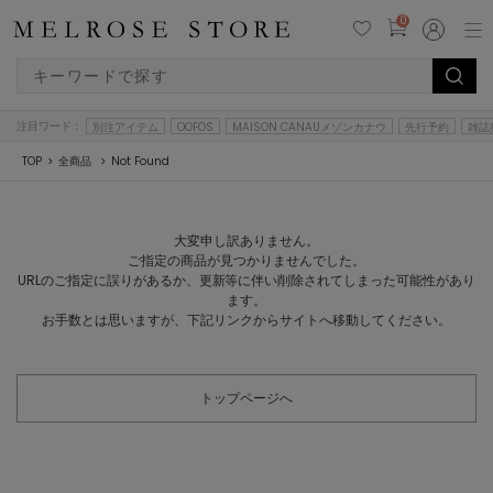
0
注目ワード：
別注アイテム
OOFOS
MAISON CANAUメゾンカナウ
先行予約
雑誌
TOP
全商品
Not Found
大変申し訳ありません。
ご指定の商品が見つかりませんでした。
URLのご指定に誤りがあるか、更新等に伴い削除されてしまった可能性があり
ます。
お手数とは思いますが、下記リンクからサイトへ移動してください。
トップページへ