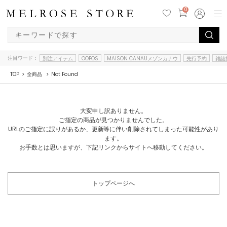
0
注目ワード：
別注アイテム
OOFOS
MAISON CANAUメゾンカナウ
先行予約
雑誌
TOP
全商品
Not Found
大変申し訳ありません。
ご指定の商品が見つかりませんでした。
URLのご指定に誤りがあるか、更新等に伴い削除されてしまった可能性があり
ます。
お手数とは思いますが、下記リンクからサイトへ移動してください。
トップページへ