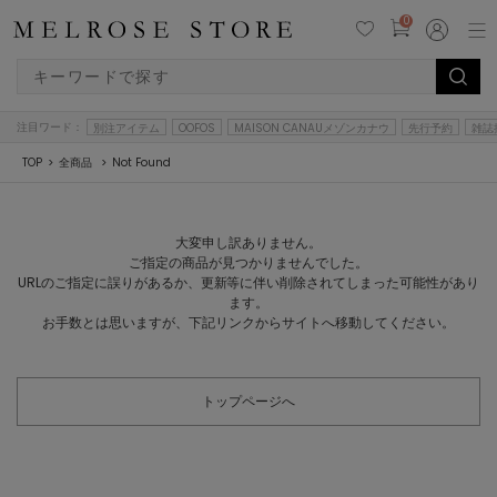
0
注目ワード：
別注アイテム
OOFOS
MAISON CANAUメゾンカナウ
先行予約
雑誌
TOP
全商品
Not Found
大変申し訳ありません。
ご指定の商品が見つかりませんでした。
URLのご指定に誤りがあるか、更新等に伴い削除されてしまった可能性があり
ます。
お手数とは思いますが、下記リンクからサイトへ移動してください。
トップページへ