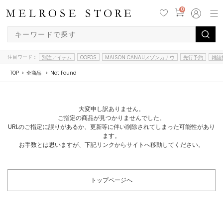
0
注目ワード：
別注アイテム
OOFOS
MAISON CANAUメゾンカナウ
先行予約
雑誌
TOP
全商品
Not Found
大変申し訳ありません。
ご指定の商品が見つかりませんでした。
URLのご指定に誤りがあるか、更新等に伴い削除されてしまった可能性があり
ます。
お手数とは思いますが、下記リンクからサイトへ移動してください。
トップページへ