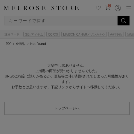
0
注目ワード：
別注アイテム
OOFOS
MAISON CANAUメゾンカナウ
先行予約
雑誌
TOP
全商品
Not Found
大変申し訳ありません。
ご指定の商品が見つかりませんでした。
URLのご指定に誤りがあるか、更新等に伴い削除されてしまった可能性があり
ます。
お手数とは思いますが、下記リンクからサイトへ移動してください。
トップページへ