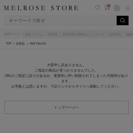
0
注目ワード：
別注アイテム
OOFOS
MAISON CANAUメゾンカナウ
先行予約
雑誌
TOP
全商品
Not Found
大変申し訳ありません。
ご指定の商品が見つかりませんでした。
URLのご指定に誤りがあるか、更新等に伴い削除されてしまった可能性があり
ます。
お手数とは思いますが、下記リンクからサイトへ移動してください。
トップページへ