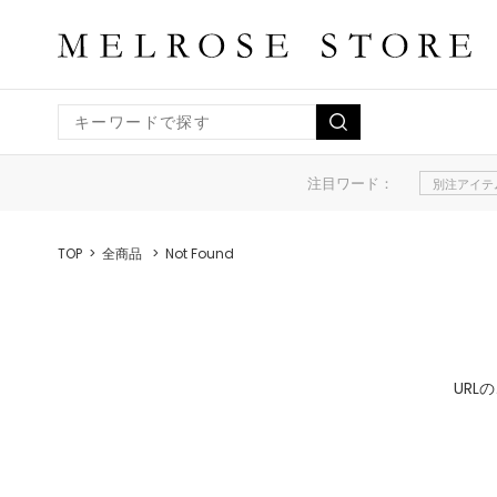
注目ワード：
別注アイテ
TOP
全商品
Not Found
UR