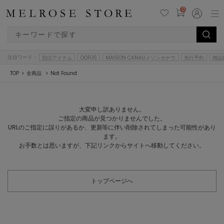
0
注目ワード：
別注アイテム
OOFOS
MAISON CANAUメゾンカナウ
先行予約
雑誌
TOP
全商品
Not Found
大変申し訳ありません。
ご指定の商品が見つかりませんでした。
URLのご指定に誤りがあるか、更新等に伴い削除されてしまった可能性があり
ます。
お手数とは思いますが、下記リンクからサイトへ移動してください。
トップページへ